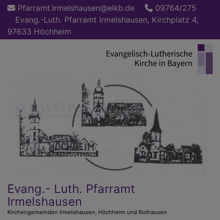
Direkt
Pfarramt.Irmelshausen@elkb.de
09764/275
zum
Evang.-Luth. Pfarramt Irmelshausen, Kirchplatz 4,
Inhalt
97633 Höchheim
Evang.- Luth. Pfarramt
Irmelshausen
Kirchengemeinden Irmelshausen, Höchheim und Rothausen