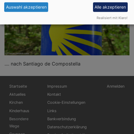
.... einmalig in Bayern
DER JAKOBUSWEG
Auswahl akzeptieren
Alle akzeptieren
Realisiert mit Klaro!
.... nach Santiago de Compostella
Hauptnavigation
Fußbereichsmenü
Benutzermen
Startseite
Impressum
Anmelden
Aktuelles
Kontakt
Kirchen
Cookie-Einstellungen
Kinderhaus
Links
Besondere
Bankverbindung
Wege
Datenschutzerklärung