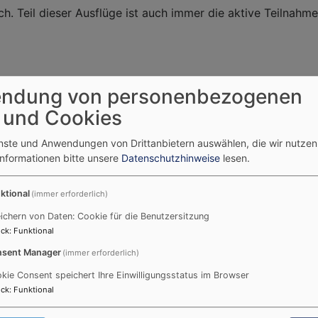
h. Teil dieser Ausflüge ist auch immer die aktive Teilnahm
ndung von personenbezogenen
 und Cookies
enste und Anwendungen von Drittanbietern auswählen, die wir nutze
Informationen bitte unsere
Datenschutzhinweise
lesen.
ktional
(immer erforderlich)
ichern von Daten: Cookie für die Benutzersitzung
 nach Kaliningrad zum 10-jährigen Bestehen der dortigen e
ck
:
Funktional
nd nach einen Konzert auf der Heimreise in einer der viel
sent Manager
(immer erforderlich)
kie Consent speichert Ihre Einwilligungsstatus im Browser
ck
:
Funktional