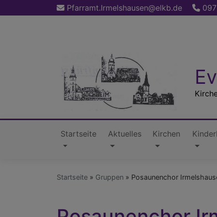
Direkt
Pfarramt.Irmelshausen@elkb.de
097
zum
Inhalt
Ev
Kirch
Startseite
Aktuelles
Kirchen
Kinder
Hauptnavigation
Startseite
Gruppen
Posaunenchor Irmelshau
Posaunenchor I