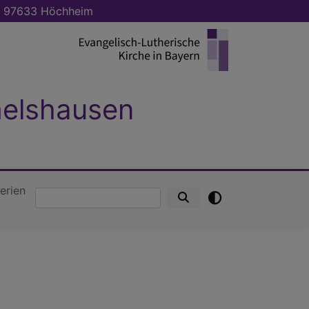
 4, 97633 Höchheim
melshausen
lerien
Suche