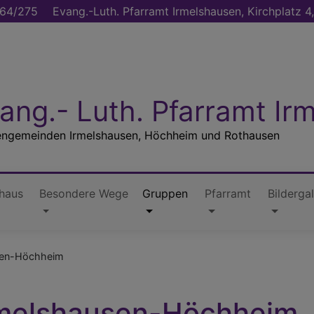
64/275
Evang.-Luth. Pfarramt Irmelshausen, Kirchplatz
ang.- Luth. Pfarramt Ir
engemeinden Irmelshausen, Höchheim und Rothausen
haus
Besondere Wege
Gruppen
Pfarramt
Bilderga
sen-Höchheim
rmelshausen-Höchheim