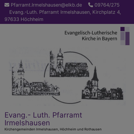
Direkt
Pfarramt.Irmelshausen@elkb.de
09764/275
zum
Evang.-Luth. Pfarramt Irmelshausen, Kirchplatz 4,
Inhalt
97633 Höchheim
Evang.- Luth. Pfarramt
Irmelshausen
Kirchengemeinden Irmelshausen, Höchheim und Rothausen