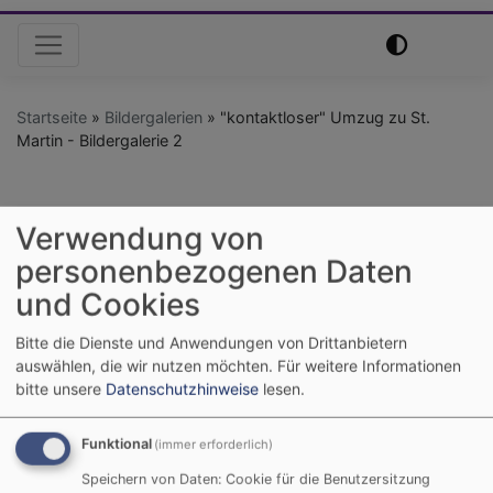
Hauptnavigation
Startseite
Bildergalerien
"kontaktloser" Umzug zu St.
Martin - Bildergalerie 2
"kontaktloser" Umzug
Verwendung von
zu St. Martin -
personenbezogenen Daten
und Cookies
Bildergalerie 2
Bitte die Dienste und Anwendungen von Drittanbietern
auswählen, die wir nutzen möchten.
Für weitere Informationen
bitte unsere
Datenschutzhinweise
lesen.
Funktional
(immer erforderlich)
Speichern von Daten: Cookie für die Benutzersitzung