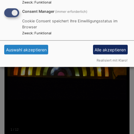
Zweck
:
Funktional
Consent Manager
(immer erforderlich)
Cookie Consent speichert Ihre Einwilligungsstatus im
Browser
Zweck
:
Funktional
Auswahl akzeptieren
Alle akzeptieren
Realisiert mit Klaro!
1
/
12