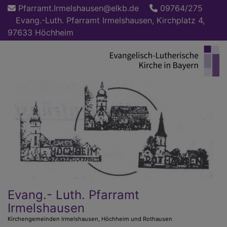
Direkt
Pfarramt.Irmelshausen@elkb.de
09764/275
zum
Evang.-Luth. Pfarramt Irmelshausen, Kirchplatz 4,
Inhalt
97633 Höchheim
Evang.- Luth. Pfarramt
Irmelshausen
Kirchengemeinden Irmelshausen, Höchheim und Rothausen