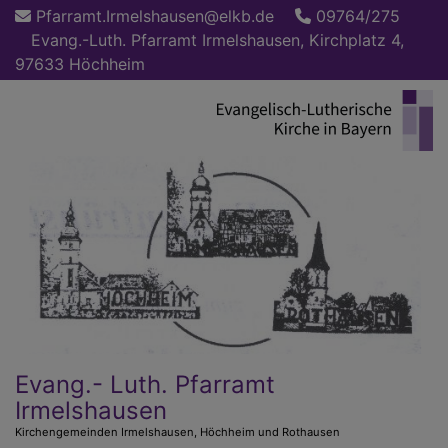
Direkt
Pfarramt.Irmelshausen@elkb.de
09764/275
zum
Evang.-Luth. Pfarramt Irmelshausen, Kirchplatz 4,
Inhalt
97633 Höchheim
Evang.- Luth. Pfarramt
Irmelshausen
Kirchengemeinden Irmelshausen, Höchheim und Rothausen