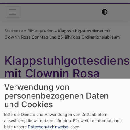
Hauptnavigation
Startseite
Bildergalerien
Klappstuhlgottesdienst mit
Clownin Rosa Sonntag und 25-jähriges Ordinationsjubiläum
Klappstuhlgottesdiens
mit Clownin Rosa
Sonntag und 25-
Verwendung von
personenbezogenen Daten
jähriges
und Cookies
Ordinationsjubiläum
Bitte die Dienste und Anwendungen von Drittanbietern
auswählen, die wir nutzen möchten.
Für weitere Informationen
bitte unsere
Datenschutzhinweise
lesen.